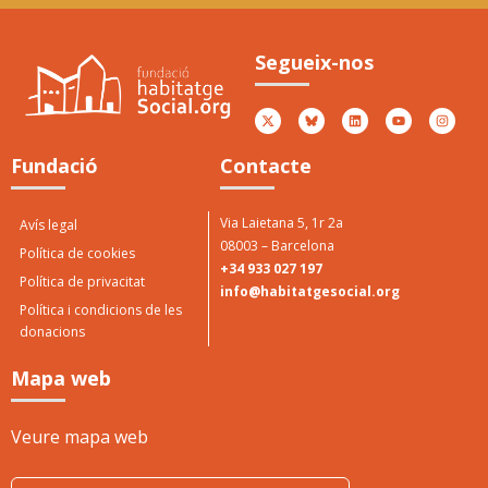
Premi Jové als valors
5è
socials
Ator
Segueix-nos
Peny
Atorgat per Casa Jové 2017
Fundació
Contacte
Via Laietana 5, 1r 2a
Avís legal
08003 – Barcelona
Política de cookies
+34 933 027 197
Política de privacitat
info@habitatgesocial.org
Política i condicions de les
donacions
Mapa web
Veure mapa web