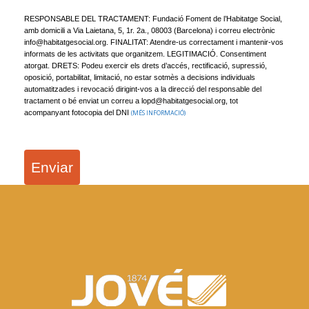
RESPONSABLE DEL TRACTAMENT: Fundació Foment de l’Habitatge Social,
amb domicili a Via Laietana, 5, 1r. 2a., 08003 (Barcelona) i correu electrònic
info@habitatgesocial.org. FINALITAT: Atendre-us correctament i mantenir-vos
informats de les activitats que organitzem. LEGITIMACIÓ. Consentiment
atorgat. DRETS: Podeu exercir els drets d’accés, rectificació, supressió,
oposició, portabilitat, limitació, no estar sotmès a decisions individuals
automatitzades i revocació dirigint-vos a la direcció del responsable del
tractament o bé enviat un correu a lopd@habitatgesocial.org, tot
acompanyant fotocopia del DNI
(MÉS INFORMACIÓ)
Enviar