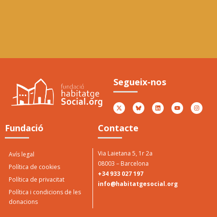
Premi Jové als valors
5è
socials
Ator
Segueix-nos
Peny
Atorgat per Casa Jové 2017
Fundació
Contacte
Via Laietana 5, 1r 2a
Avís legal
08003 – Barcelona
Política de cookies
+34 933 027 197
Política de privacitat
info@habitatgesocial.org
Política i condicions de les
donacions