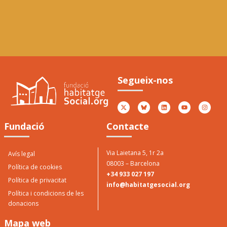
Premi Jové als valors
5è
socials
Ator
Segueix-nos
Pen
Atorgat per Casa Jové 2017
Fundació
Contacte
Via Laietana 5, 1r 2a
Avís legal
08003 – Barcelona
Política de cookies
+34 933 027 197
Política de privacitat
info@habitatgesocial.org
Política i condicions de les
donacions
Mapa web