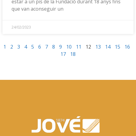
estar a un pis de la Fundació durant 18 anys fins
que van aconseguir un
24/02/2023
1
2
3
4
5
6
7
8
9
10
11
12
13
14
15
16
17
18