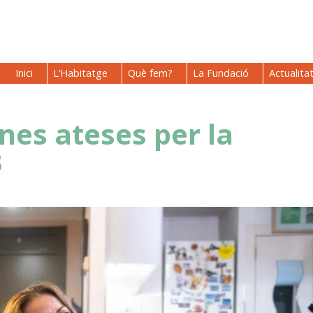
Inici
L’Habitatge
Què fem?
La Fundació
Actualita
es ateses per la
3