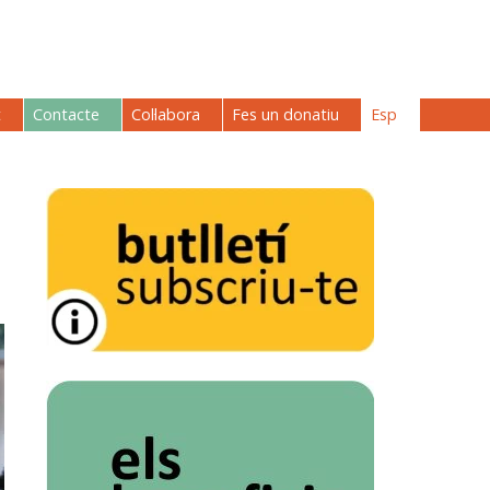
t
Contacte
Col·labora
Fes un donatiu
Esp