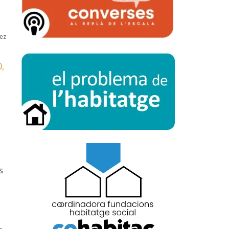
ez
0,
s