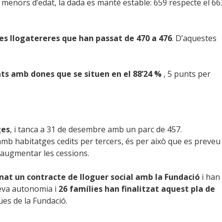
s menors d’edat, la dada es manté estable: 659 respecte el 66
es llogatereres que han passat de 470 a 476
. D’aquestes
s amb dones que se situen en el 88’24 %
, 5 punts per
ges
, i tanca a 31 de desembre amb un parc de 457.
amb habitatges cedits per tercers, és per això que es preveu
d’augmentar les cessions.
nat un contracte de lloguer social amb la Fundació
i han
 seva autonomia i
26 famílies han finalitzat aquest pla de
ües de la Fundació.