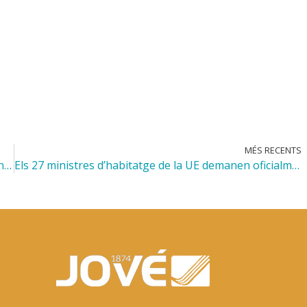
MÉS RECENTS
El Congrés dels Diputats que modifica la Llei de mecenatge de 2002
Els 27 ministres d’habitatge de la UE demanen oficialment un nou acord europeu per a l’habitatge social i assequible