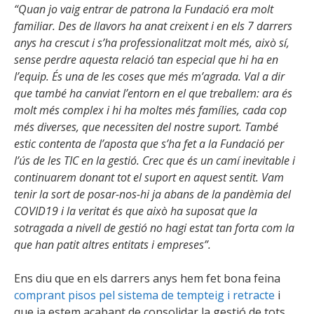
“Quan jo vaig entrar de patrona la Fundació era molt
familiar. Des de llavors ha anat creixent i en els 7 darrers
anys ha crescut i s’ha professionalitzat molt més, això sí,
sense perdre aquesta relació tan especial que hi ha en
l’equip. És una de les coses que més m’agrada. Val a dir
que també ha canviat l’entorn en el que treballem: ara és
molt més complex i hi ha moltes més famílies, cada cop
més diverses, que necessiten del nostre suport. També
estic contenta de l’aposta que s’ha fet a la Fundació per
l’ús de les TIC en la gestió. Crec que és un camí inevitable i
continuarem donant tot el suport en aquest sentit. Vam
tenir la sort de posar-nos-hi ja abans de la pandèmia del
COVID19 i la veritat és que això ha suposat que la
sotragada a nivell de gestió no hagi estat tan forta com la
que han patit altres entitats i empreses”.
Ens diu que en els darrers anys hem fet bona feina
c
omprant pisos pel sistema de tempteig i retracte
i
que ja estem acabant de consolidar la gestió de tots