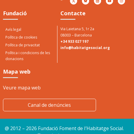
Fundació
Contacte
Via Laietana 5, 1r 2a
Avís legal
08003 – Barcelona
Política de cookies
+34 933 027 197
Política de privacitat
info@habitatgesocial.org
Política i condicions de les
donacions
Mapa web
Veure mapa web
Canal de denúncies
@ 2012 – 2026 Fundació Foment de I’Habitatge Social.