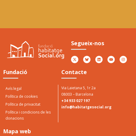
Premi Jové als valors
5è
socials
Ator
Segueix-nos
Peny
Atorgat per Casa Jové 2017
Fundació
Contacte
Via Laietana 5, 1r 2a
Avís legal
08003 – Barcelona
Política de cookies
+34 933 027 197
Política de privacitat
info@habitatgesocial.org
Política i condicions de les
donacions
Mapa web