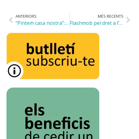
ANTERIORS
MÉS RECENTS
“Pintem casa nostra”: activitat amb usuaris de la Fundació
Flashmob pel dret a l’habitatge