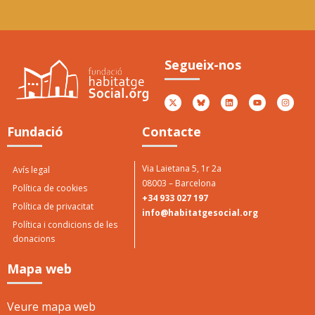
Premi Jové als valors
5è
socials
Ator
Segueix-nos
Peny
Atorgat per Casa Jové 2017
Fundació
Contacte
Via Laietana 5, 1r 2a
Avís legal
08003 – Barcelona
Política de cookies
+34 933 027 197
Política de privacitat
info@habitatgesocial.org
Política i condicions de les
donacions
Mapa web
Veure mapa web