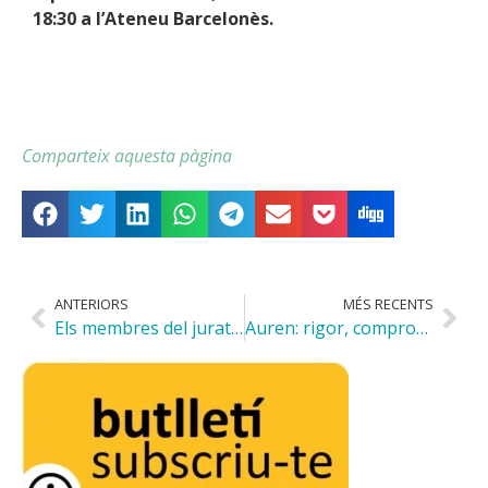
18:30 a l’Ateneu Barcelonès.
Comparteix aquesta pàgina
ANTERIORS
MÉS RECENTS
Els membres del jurat del Premi Fundació Habitatge Social
Auren: rigor, compromís i valors al servei del bé comú