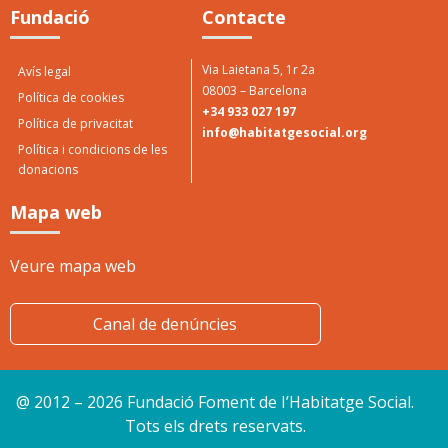
Fundació
Contacte
Via Laietana 5, 1r 2a
Avís legal
08003 – Barcelona
Política de cookies
+34 933 027 197
Política de privacitat
info@habitatgesocial.org
Política i condicions de les
donacions
Mapa web
Veure mapa web
Canal de denúncies
@ 2012 – 2026 Fundació Foment de I’Habitatge Social.
Tots els drets reservats.