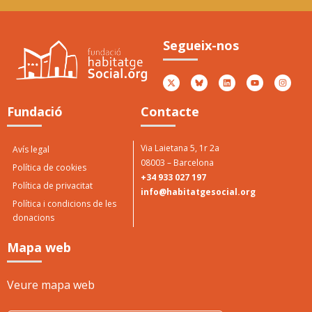
Premi Jové als valors
5è
socials
Ator
Segueix-nos
Peny
Atorgat per Casa Jové 2017
Fundació
Contacte
Via Laietana 5, 1r 2a
Avís legal
08003 – Barcelona
Política de cookies
+34 933 027 197
Política de privacitat
info@habitatgesocial.org
Política i condicions de les
donacions
Mapa web
Veure mapa web