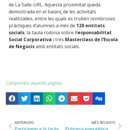
de La Salle-URL. Aquesta proximitat queda
demostrada en el balanç de les activitats
realitzades, entre les quals es troben nombroses
pràctiques d’alumnes a més de
120 entitats
socials
, la taula rodona sobre R
esponsabilitat
Social Corporativa
i tres
Masterclass de l’Escola
de Negocis
amb entitats socials.
Comparteix aquesta pàgina
ANTERIORS
MÉS RECENTS
Participem a la taula rodona dels V Premis Hogares Dignos
Pobresa energètica, el cinquè capítol de Converses al replà de l’escala