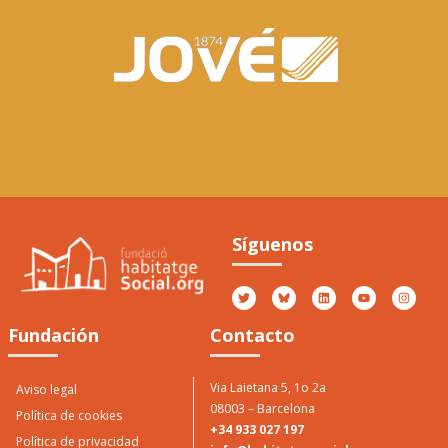
Premio Casa
Jové
Síguenos
O
P
Otorgado por Casa Jové
2017
Fundación
Contacto
Via Laietana 5, 1o 2a
Aviso legal
08003 – Barcelona
Política de cookies
+34 933 027 197
Política de privacidad