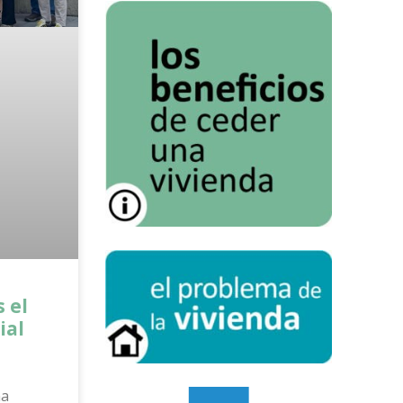
 el
ial
na