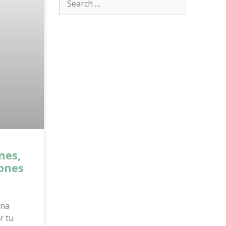
nes,
iones
una
r tu