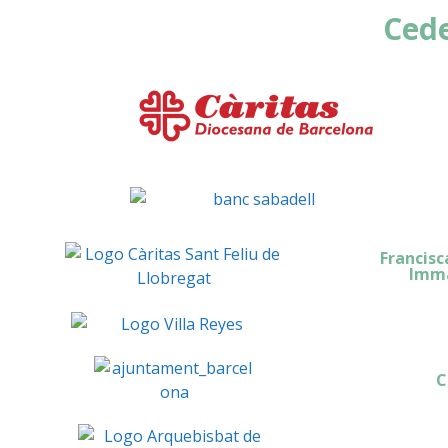
Cede
Francisc
Imma
C