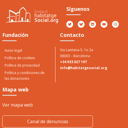
Jové
Síguenos
O
P
Otorgado por Casa Jové
2017
Fundación
Contacto
Via Laietana 5, 1o 2a
Aviso legal
08003 – Barcelona
Política de cookies
+34 933 027 197
Política de privacidad
info@habitatgesocial.org
Política y condiciones de
las donaciones
Mapa web
Ver mapa web
Canal de denuncias