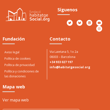
Premio Casa
Jové
Síguenos
O
P
Otorgado por Casa Jové
2017
Fundación
Contacto
Via Laietana 5, 1o 2a
Aviso legal
08003 – Barcelona
Política de cookies
+34 933 027 197
Política de privacidad
info@habitatgesocial.org
Política y condiciones de
las donaciones
Mapa web
Ver mapa web