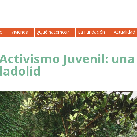
io
Vivienda
¿Qué hacemos?
La Fundación
Actualidad
Activismo Juvenil: una
ladolid