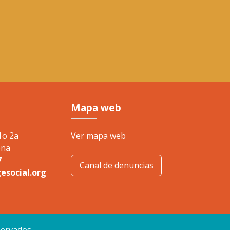
5 P
Reco
Mapa web
1o 2a
Ver mapa web
Otorgado
ona
Fundació
7
Raimon d
Canal de denuncias
esocial.org
2023
servados.