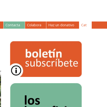
Contacta
Colabora
Haz un donativo
Cat