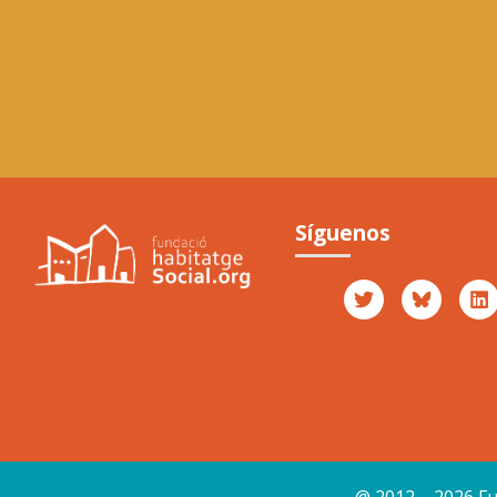
Premio
Casa
Síguenos
Jové
Otorgado por
Casa Jové
2017
@ 2012 – 2026 Fu