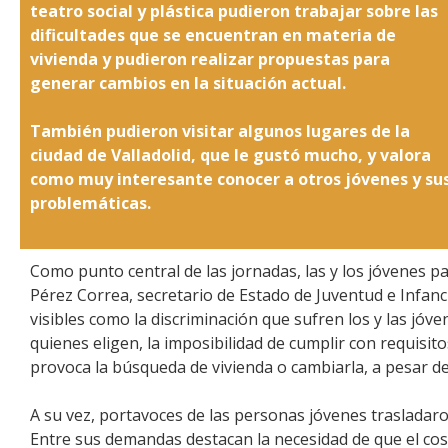
teatro social y plástica pudieron trabajar sobre las
dificultades que se encuentran en materia de
vivienda y pudieron realizar propuestas para
generar cambios en la situación actual.
También pudieron visitar algunos lugares de la
ciudad de Valladolid, que le gustó mucho, y valora
como muy interesante conocer a otros jóvenes y su
problemáticas.
Como punto central de las jornadas, las y los jóvenes 
Pérez Correa, secretario de Estado de Juventud e Infan
visibles como la discriminación que sufren los y las jóven
quienes eligen, la imposibilidad de cumplir con requisit
provoca la búsqueda de vivienda o cambiarla, a pesar de
A su vez, portavoces de las personas jóvenes trasladaro
Entre sus demandas destacan la necesidad de que el cost