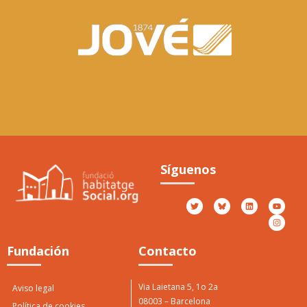
Premio Casa
Jové
Síguenos
O
P
Otorgado por Casa Jové
2017
Fundación
Contacto
Via Laietana 5, 1o 2a
Aviso legal
08003 – Barcelona
Política de cookies