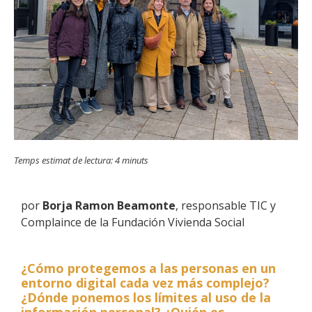
Temps estimat de lectura:
4
minuts
por
Borja Ramon Beamonte
, responsable TIC y
Complaince de la Fundación Vivienda Social
¿Cómo protegemos a las personas en un
entorno digital cada vez más complejo?
¿Dónde ponemos los límites al uso de la
información personal? ¿Quién es